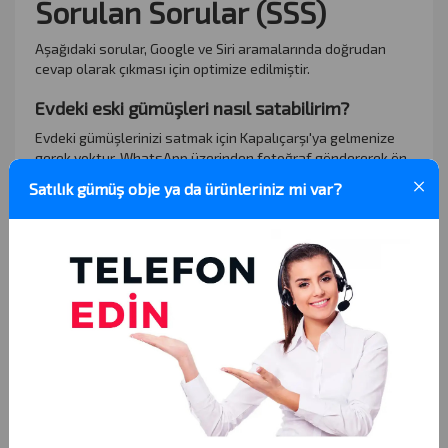
Sorulan Sorular (SSS)
Aşağıdaki sorular, Google ve Siri aramalarında doğrudan
cevap olarak çıkması için optimize edilmiştir.
Evdeki eski gümüşleri nasıl satabilirim?
Evdeki gümüşlerinizi satmak için Kapalıçarşı'ya gelmenize
gerek yoktur. WhatsApp üzerinden fotoğraf göndererek ön
fiyat alabilir, dilerseniz
Adresten Gümüş Alımı
hizmetimizle
×
Satılık gümüş obje ya da ürünleriniz mi var?
evinizden nakit satış yapabilirsiniz.
Kararmış gümüş para eder mi?
Evet, eder.
Gümüşün kararması (oksitlenmesi) doğal bir
kimyasal reaksiyondur ve metalin değerini düşürmez.
Kararmış gümüşlerinizi parlatmaya çalışmadan, olduğu
haliyle değerinde satın alıyoruz.
Hangi gümüşler antika sayılır?
Üzerinde Osmanlı Tuğrası bulunan, Ermeni veya Rum usta
damgası taşıyan, 100 yıl ve üzeri geçmişe sahip, el işçiliği
yüksek parçalar antika statüsünde değerlendirilir ve hurda