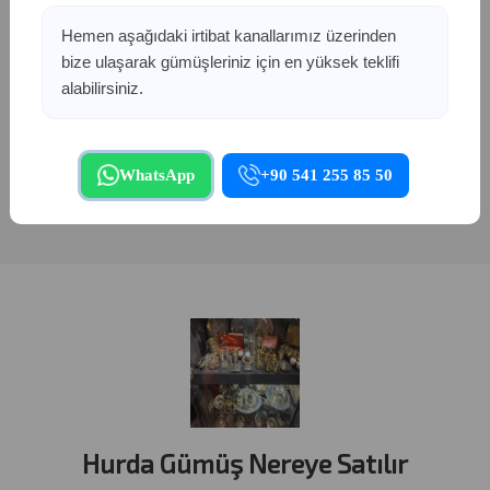
fiyatının çok üzerinde alınır.
Hemen aşağıdaki irtibat kanallarımız üzerinden
Neden Biz?
bize ulaşarak gümüşleriniz için en yüksek teklifi
alabilirsiniz.
Kapalıçarşı kültürünü dijital dünyaya taşıyan firmamız,
güvenilir gümüş alan yerler
dendiğinde akla gelen ilk isimdir.
Şeffaf terazi, anında ödeme ve müşteri mahremiyeti
prensibiyle çalışıyoruz.
WhatsApp
+90 541 255 85 50
Hurda Gümüş Nereye Satılır