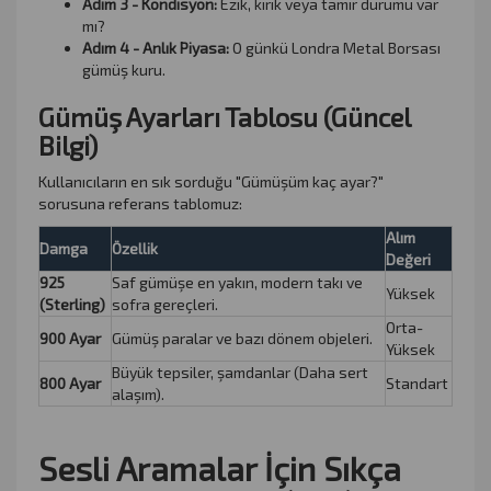
Adım 3 - Kondisyon:
Ezik, kırık veya tamir durumu var
mı?
Adım 4 - Anlık Piyasa:
O günkü Londra Metal Borsası
gümüş kuru.
Gümüş Ayarları Tablosu (Güncel
Bilgi)
Kullanıcıların en sık sorduğu "Gümüşüm kaç ayar?"
sorusuna referans tablomuz:
Alım
Damga
Özellik
Değeri
925
Saf gümüşe en yakın, modern takı ve
Yüksek
(Sterling)
sofra gereçleri.
Orta-
900 Ayar
Gümüş paralar ve bazı dönem objeleri.
Yüksek
Büyük tepsiler, şamdanlar (Daha sert
800 Ayar
Standart
alaşım).
Sesli Aramalar İçin Sıkça