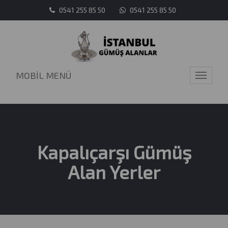
0541 255 85 50
0541 255 85 50
MOBİL MENÜ
Toggle
navigati
Kapalıçarşı Gümüş
Alan Yerler