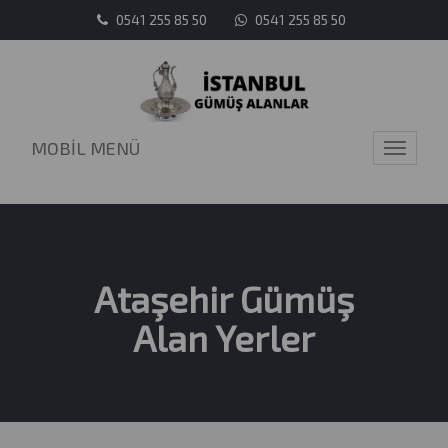
0541 255 85 50
0541 255 85 50
MOBİL MENÜ
Toggle
navigati
Ataşehir Gümüş
Alan Yerler