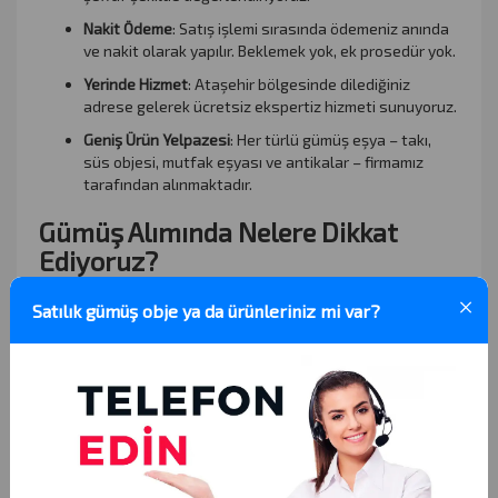
Nakit Ödeme
: Satış işlemi sırasında ödemeniz anında
ve nakit olarak yapılır. Beklemek yok, ek prosedür yok.
Yerinde Hizmet
: Ataşehir bölgesinde dilediğiniz
adrese gelerek ücretsiz ekspertiz hizmeti sunuyoruz.
Geniş Ürün Yelpazesi
: Her türlü gümüş eşya – takı,
süs objesi, mutfak eşyası ve antikalar – firmamız
tarafından alınmaktadır.
Gümüş Alımında Nelere Dikkat
Ediyoruz?
Gümüş alımı yaparken bazı kriterleri göz önünde
×
Satılık gümüş obje ya da ürünleriniz mi var?
bulunduruyoruz. Bunlar arasında:
Ayarı
: Gümüşün 800, 900 ya da 925 ayar olması,
fiyatlandırmayı etkileyen en önemli unsurlardan
biridir.
Ağırlığı
: Eşyanın gramajı, alım fiyatını doğrudan
belirler.
Antika Değeri
: Bazı eşyalar sadece gümüş değeriyle