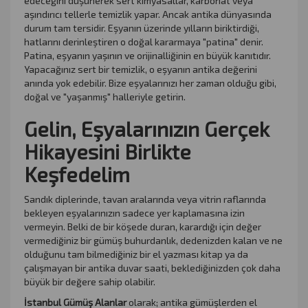
edeceğini düşünerek sert kimyasallar, karbonat veya
aşındırıcı tellerle temizlik yapar. Ancak antika dünyasında
durum tam tersidir. Eşyanın üzerinde yılların biriktirdiği,
hatlarını derinleştiren o doğal kararmaya "patina" denir.
Patina, eşyanın yaşının ve orijinalliğinin en büyük kanıtıdır.
Yapacağınız sert bir temizlik, o eşyanın antika değerini
anında yok edebilir. Bize eşyalarınızı her zaman olduğu gibi,
doğal ve "yaşanmış" halleriyle getirin.
Gelin, Eşyalarınızın Gerçek
Hikayesini Birlikte
Keşfedelim
Sandık diplerinde, tavan aralarında veya vitrin raflarında
bekleyen eşyalarınızın sadece yer kaplamasına izin
vermeyin. Belki de bir köşede duran, karardığı için değer
vermediğiniz bir gümüş buhurdanlık, dedenizden kalan ve ne
olduğunu tam bilmediğiniz bir el yazması kitap ya da
çalışmayan bir antika duvar saati, beklediğinizden çok daha
büyük bir değere sahip olabilir.
İstanbul Gümüş Alanlar
olarak; antika gümüşlerden el