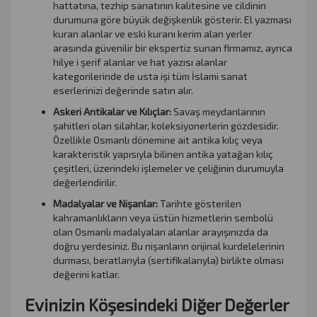
hattatına, tezhip sanatının kalitesine ve cildinin
durumuna göre büyük değişkenlik gösterir. El yazması
kuran alanlar ve eski kuranı kerim alan yerler
arasında güvenilir bir ekspertiz sunan firmamız, ayrıca
hilye i şerif alanlar ve hat yazısı alanlar
kategorilerinde de usta işi tüm İslami sanat
eserlerinizi değerinde satın alır.
Askeri Antikalar ve Kılıçlar:
Savaş meydanlarının
şahitleri olan silahlar, koleksiyonerlerin gözdesidir.
Özellikle Osmanlı dönemine ait antika kılıç veya
karakteristik yapısıyla bilinen antika yatağan kılıç
çeşitleri, üzerindeki işlemeler ve çeliğinin durumuyla
değerlendirilir.
Madalyalar ve Nişanlar:
Tarihte gösterilen
kahramanlıkların veya üstün hizmetlerin sembolü
olan Osmanlı madalyaları alanlar arayışınızda da
doğru yerdesiniz. Bu nişanların orijinal kurdelelerinin
durması, beratlarıyla (sertifikalarıyla) birlikte olması
değerini katlar.
Evinizin Köşesindeki Diğer Değerler