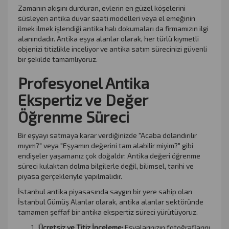
Zamanın akışını durduran, evlerin en güzel köşelerini
süsleyen antika duvar saati modelleri veya el emeğinin
ilmek ilmek işlendiği antika halı dokumaları da firmamızın ilgi
alanındadır. Antika eşya alanlar olarak, her türlü kıymetli
objenizi titizlikle inceliyor ve antika satım sürecinizi güvenli
bir şekilde tamamlıyoruz.
Profesyonel Antika
Ekspertiz ve Değer
Öğrenme Süreci
Bir eşyayı satmaya karar verdiğinizde "Acaba dolandırılır
mıyım?" veya "Eşyamın değerini tam alabilir miyim?" gibi
endişeler yaşamanız çok doğaldır. Antika değeri öğrenme
süreci kulaktan dolma bilgilerle değil, bilimsel, tarihi ve
piyasa gerçekleriyle yapılmalıdır.
İstanbul antika piyasasında saygın bir yere sahip olan
İstanbul Gümüş Alanlar olarak, antika alanlar sektöründe
tamamen şeffaf bir antika ekspertiz süreci yürütüyoruz.
Ücretsiz ve Titiz İnceleme:
Eşyalarınızın fotoğraflarını