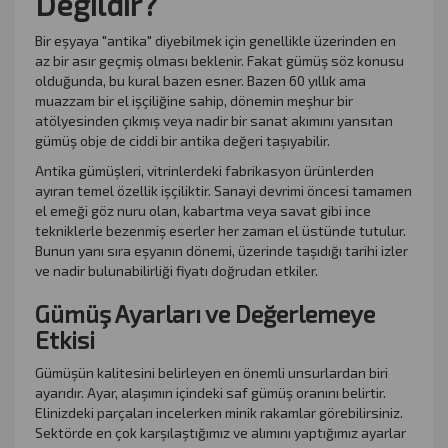
Değildir?
Bir eşyaya "antika" diyebilmek için genellikle üzerinden en
az bir asır geçmiş olması beklenir. Fakat gümüş söz konusu
olduğunda, bu kural bazen esner. Bazen 60 yıllık ama
muazzam bir el işçiliğine sahip, dönemin meşhur bir
atölyesinden çıkmış veya nadir bir sanat akımını yansıtan
gümüş obje de ciddi bir antika değeri taşıyabilir.
Antika gümüşleri, vitrinlerdeki fabrikasyon ürünlerden
ayıran temel özellik işçiliktir. Sanayi devrimi öncesi tamamen
el emeği göz nuru olan, kabartma veya savat gibi ince
tekniklerle bezenmiş eserler her zaman el üstünde tutulur.
Bunun yanı sıra eşyanın dönemi, üzerinde taşıdığı tarihi izler
ve nadir bulunabilirliği fiyatı doğrudan etkiler.
Gümüş Ayarları ve Değerlemeye
Etkisi
Gümüşün kalitesini belirleyen en önemli unsurlardan biri
ayarıdır. Ayar, alaşımın içindeki saf gümüş oranını belirtir.
Elinizdeki parçaları incelerken minik rakamlar görebilirsiniz.
Sektörde en çok karşılaştığımız ve alımını yaptığımız ayarlar