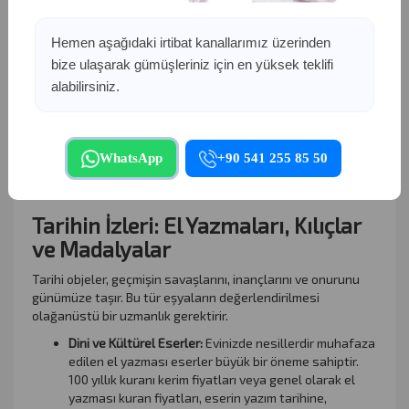
plaklarınızı satarak hem bütçenize katkı sağlayabilir hem de
bu eserlerin yeni müzik tutkunlarıyla buluşmasını
Hemen aşağıdaki irtibat kanallarımız üzerinden
sağlayabilirsiniz.
bize ulaşarak gümüşleriniz için en yüksek teklifi
Eski plak alan firmamız, dönemin ruhunu yansıtan antika
alabilirsiniz.
plak koleksiyonlarınızı titizlikle inceler. Özellikle nadir
bulunan taş plak alan uzmanlarımız eserlerinizi
kondisyonlarına göre değerlendirir. 45lik plak alanlar veya
daha eski döneme ait 78lik plak alanlar olarak, yerli ve
WhatsApp
+90 541 255 85 50
yabancı tüm plak koleksiyonlarınıza en güncel piyasa
değerleri üzerinden nakit ödeme yapıyoruz.
Tarihin İzleri: El Yazmaları, Kılıçlar
ve Madalyalar
Tarihi objeler, geçmişin savaşlarını, inançlarını ve onurunu
günümüze taşır. Bu tür eşyaların değerlendirilmesi
olağanüstü bir uzmanlık gerektirir.
Dini ve Kültürel Eserler:
Evinizde nesillerdir muhafaza
edilen el yazması eserler büyük bir öneme sahiptir.
100 yıllık kuranı kerim fiyatları veya genel olarak el
yazması kuran fiyatları, eserin yazım tarihine,