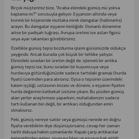
Birçok müşterimiz bize, "Acaba elimdeki gümüş mü yoksa
kaplama mı?" sorusuyla geliyor. Eşyanızın altında veya
kıvrımlı bir köşesinde mutlaka minik damgalar (hallmarks)
arayın. Bu damgalar eşyanın kimliğidir. Osmanlı dönemine
aitse bir padişah tuğrası, Avrupa üretimi ise aslan figürü
veya ayar rakamları görebilirsiniz.
Özellikle gümüş tepsi bozdurma işlemi günümüzde oldukça
yaygındır. Ancak burada çok büyük bir tehlike yatıyor.
Elinizdeki sıradan bir üretim değil de, işlemeli bir antika
gümüş tepsi ise, bunu sıradan bir kuyumcuya veya
hurdacıya götürdüğünüzde sadece tartıdaki gramajı (hurda
fiyatı) üzerinden para alırsınız. Oysa o tepsinin üzerindeki
kalem işçiliği, ustasının imzası ve dönemi, o eşyanın fiyatını
hurda değerinin katbekat üstüne çıkarır. Bu yüzden gümüş
alan yerler araştırması yaparken, muhatabınızın sadece
tartı kullanan biri değil, bir antikacı olduğundan emin
olmalısınız.
Peki, gümüş nereye satılır veya gümüşü nerede en doğru
fiyata verebilirim diye düşünüyorsanız, cevap her zaman
tarihi dokuya hakim uzmanlardır. Kapalı çarşı antikacılar
geleneğinden gelen, piyasayı bilen ve eşyaya hak ettiği