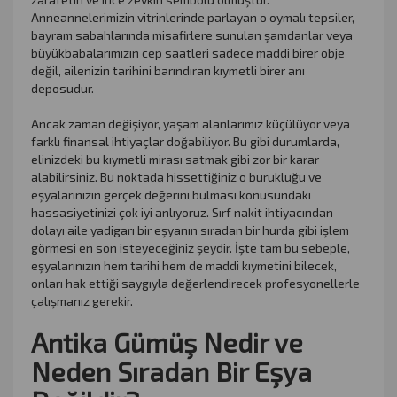
Anneannelerimizin vitrinlerinde parlayan o oymalı tepsiler,
bayram sabahlarında misafirlere sunulan şamdanlar veya
büyükbabalarımızın cep saatleri sadece maddi birer obje
değil, ailenizin tarihini barındıran kıymetli birer anı
deposudur.
Ancak zaman değişiyor, yaşam alanlarımız küçülüyor veya
farklı finansal ihtiyaçlar doğabiliyor. Bu gibi durumlarda,
elinizdeki bu kıymetli mirası satmak gibi zor bir karar
alabilirsiniz. Bu noktada hissettiğiniz o burukluğu ve
eşyalarınızın gerçek değerini bulması konusundaki
hassasiyetinizi çok iyi anlıyoruz. Sırf nakit ihtiyacından
dolayı aile yadigarı bir eşyanın sıradan bir hurda gibi işlem
görmesi en son isteyeceğiniz şeydir. İşte tam bu sebeple,
eşyalarınızın hem tarihi hem de maddi kıymetini bilecek,
onları hak ettiği saygıyla değerlendirecek profesyonellerle
çalışmanız gerekir.
Antika Gümüş Nedir ve
Neden Sıradan Bir Eşya