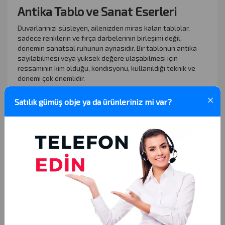
Antika Tablo ve Sanat Eserleri
Duvarlarınızı süsleyen, ailenizden miras kalan tablolar,
sadece renklerin ve fırça darbelerinin birleşimi değil,
dönemin sanatsal ruhunun aynasıdır. Bir tablonun antika
sayılabilmesi veya yüksek değere ulaşabilmesi için
ressamının kim olduğu, kondisyonu, kullanıldığı teknik ve
dönemi çok önemlidir.
Eğer tablo satmak istiyorum diyorsanız, doğru
×
Satılık gümüş obje ya da ürünleriniz mi var?
değerlendirme şarttır. Antika tablo alan uzmanlarımız,
eserlerinizi incelerken hem sanat tarihi perspektifinden
bakar hem de güncel piyasa dinamiklerini gözetir. Tablo
değeri öğrenme süreci tamamen şeffaftır. Tablo satın alan
galeriler arasında sunduğumuz adil fiyatlandırma
politikasıyla, antika tablo koleksiyonlarınızı en iyi şekilde
değerlendiriyoruz.
Nostaljinin Sesi: Antika Plaklar
Müziğin dijitalleşmediği, o çıtırtılı seslerin odaları
doldurduğu dönemlere ait plaklar, günümüzde ciddi bir
koleksiyoner kitlesine sahiptir. Tozlu raflarda kalmış