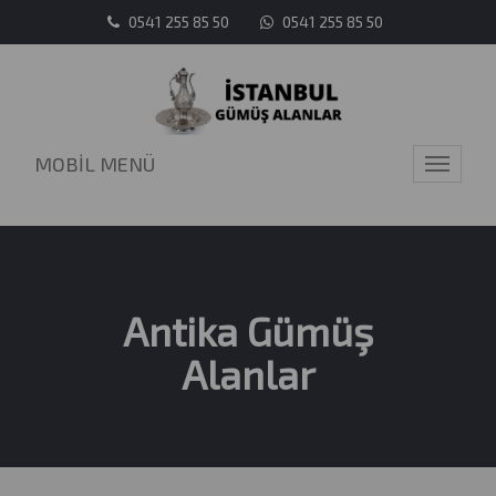
0541 255 85 50
0541 255 85 50
MOBİL MENÜ
Toggle
navigati
Antika Gümüş
Alanlar