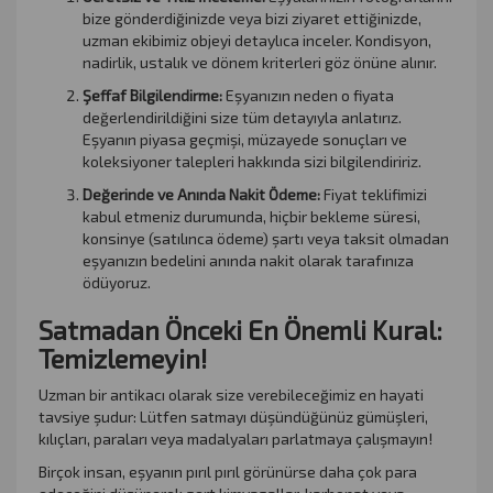
bize gönderdiğinizde veya bizi ziyaret ettiğinizde,
uzman ekibimiz objeyi detaylıca inceler. Kondisyon,
nadirlik, ustalık ve dönem kriterleri göz önüne alınır.
Şeffaf Bilgilendirme:
Eşyanızın neden o fiyata
değerlendirildiğini size tüm detayıyla anlatırız.
Eşyanın piyasa geçmişi, müzayede sonuçları ve
koleksiyoner talepleri hakkında sizi bilgilendiririz.
Değerinde ve Anında Nakit Ödeme:
Fiyat teklifimizi
kabul etmeniz durumunda, hiçbir bekleme süresi,
konsinye (satılınca ödeme) şartı veya taksit olmadan
eşyanızın bedelini anında nakit olarak tarafınıza
ödüyoruz.
Satmadan Önceki En Önemli Kural:
Temizlemeyin!
Uzman bir antikacı olarak size verebileceğimiz en hayati
tavsiye şudur: Lütfen satmayı düşündüğünüz gümüşleri,
kılıçları, paraları veya madalyaları parlatmaya çalışmayın!
Birçok insan, eşyanın pırıl pırıl görünürse daha çok para