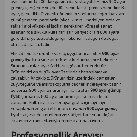
aynı zamanda 900 damgasına da rastlayabilirsiniz. 900 ayar
gümüş, içeriğinde yüzde 90 oranında saf gümüş barındırır. Bu
ayar, genellikle Osmanlı döneminin sonlarına doğru basılan
gümüş madeni paralarda (akçe, kuruş), madalyonlarda ve
telkari gibi yüksek el işçiliği gerektiren yöresel sanat
eserlerinde sıklıkla kullanılmıştır. Safiyet oranı 800 ayara
göre daha yüksek olduğu için, ekonomik değeri de doğal
olarak daha fazladır.
Elinizde bu tür ürünler varsa, uygulanacak olan
900 ayar
gümüş fiyatı
da yine anlık borsa kurlarına göre belirlenir.
Sıradan alıcılar, ayar farklarını göz ardı ederek tüm
ürünlerinizi en düşük ayar üzerinden hesaplamaya
çalışabilir. Ancak biz, ürünlerinizin üzerindeki damgaları
büyüteçlerle ve mikroskoplarla tek tek inceleyerek tasnif
ediyoruz. 900 ayar bir ürün için hakkı olan
900 ayar gümüş
fiyatı
çarpanını, 800 ayar bir ürün için ise onun kendi
çarpanını kullanıyoruz. Her ayar grubu için ayrı ayrı
hesaplanan ve güncel kurlara dayanan
900 ayar gümüş
fiyatı
sayesinde, ürünlerinizin safiyet farkından doğan
kazancınızı tam anlamıyla koruma altına alıyoruz.
Profesyonellik Arayışı: