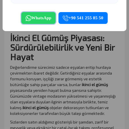
olarak yapılır. Kullanım vasfını yitirmiş eşyalarınızın hurda
olarak dönüştürülmesi, hem bütçenize anında nakit girişi
sağlar hem de doğadan yeni maden çıkarılmasına gerek
WhatsApp
+90 541 255 85 50
bırakmayarak çevresel sürdürülebilirliğe devasa bir katkı
sunar.
İkinci El Gümüş Piyasası:
Sürdürülebilirlik ve Yeni Bir
Hayat
Değerlendirme sürecimiz sadece eşyaları eritip hurdaya
çevirmekten ibaret değildir. Getirdiğiniz eşyalar arasında
formunu koruyan, işçiliği zarar görmemiş ve estetik
bütünlüğe sahip parçalar varsa, bunlar
ikinci el gümüş
piyasasında yeniden hayat bulma şansına sahiptir.
Günümüzde vintage modasının yükselmesi ve yaşanmışlığı
olan eşyalara duyulan ilginin artmasıyla birlikte, temiz
kalmış
ikinci el gümüş
objeler dekorasyon tutkunları ve
koleksiyonerler tarafından büyük talep görmektedir.
Sizlerden satın aldığımız gösterişli bir şamdan, zarif bir
meyvelik veya eksiksiz bir çatal-bıçak takımı, profesyonel