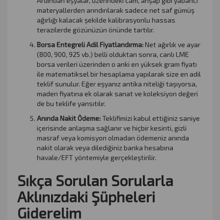
Ardından eşyalar, üzerindeki cam, ahşap gibi yabancı
materyallerden arındırılarak sadece net saf gümüş
ağırlığı kalacak şekilde kalibrasyonlu hassas
terazilerde gözünüzün önünde tartılır.
Borsa Entegreli Adil Fiyatlandırma:
Net ağırlık ve ayar
(800, 900, 925 vb.) belli olduktan sonra, canlı LME
borsa verileri üzerinden o anki en yüksek gram fiyatı
ile matematiksel bir hesaplama yapılarak size en adil
teklif sunulur. Eğer eşyanız antika niteliği taşıyorsa,
maden fiyatına ek olarak sanat ve koleksiyon değeri
de bu teklife yansıtılır.
Anında Nakit Ödeme:
Teklifimizi kabul ettiğiniz saniye
içerisinde anlaşma sağlanır ve hiçbir kesinti, gizli
masraf veya komisyon olmadan ödemeniz anında
nakit olarak veya dilediğiniz banka hesabına
havale/EFT yöntemiyle gerçekleştirilir.
Sıkça Sorulan Sorularla
Aklınızdaki Şüpheleri
Giderelim