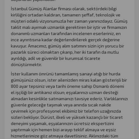
İstanbul Gümüş Alanlar firması olarak, sektördeki bilgi
kirliliğini ortadan kaldıran, tamamen şeffaf, teknolojik ve
müşteri odaklı vizyonumuzla her zaman yanınızdayız. Gümüş
taklit malı ayırmak uzmanlık gerektiren bir iştir ve firmamızın
donanımlı uzmanları tarafından incelenen eserleriniz, en
ince ayrıntısına kadar değerlendirilerek gerçek değerine
kavuşur. Amacımız, gümüş alım satımını sizin için yorucu bir
pazarlık süreci olmaktan çıkarıp, her iki tarafın da mutlu
ayrıldığı, adil ve güvenilir bir kurumsal ticarete
dönüştürmektir.
İster kullanım ömrünü tamamlamış sanayi atığı bir hurda
gümüşünüz olsun, ister ailenizden miras kalan gösterişli bir
800 ayar tepsiniz veya tarihi öneme sahip Osmanlı dönemi
el işçiliği bir antikanız olsun; eşyalarınızı uzman desteği
almadan kesinlikle satmamanızı tavsiye ederiz. Varlıklarınızı
güvenle geleceğe taşımak veya anında sıcak nakde
çevirmek için profesyonel ekibimiz bir telefon uzağınızda
sizleri bekliyor. Dürüst, ilkeli ve yüksek kazançlı bir ticaret
deneyimi yaşamak, eşyalarınızın ücretsiz ekspertizini
yaptırmak için hemen bizi arayıp teklif almaya ve eşsiz
hizmetlerimize göz atmaya davetlisiniz. Aklınızdaki tüm