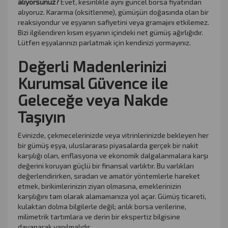
alıyorsunuz?
Evet, kesinlikle aynı güncel borsa fiyatından
alıyoruz. Kararma (oksitlenme), gümüşün doğasında olan bir
reaksiyondur ve eşyanın safiyetini veya gramajını etkilemez.
Bizi ilgilendiren kısım eşyanın içindeki net gümüş ağırlığıdır.
Lütfen eşyalarınızı parlatmak için kendinizi yormayınız.
Değerli Madenlerinizi
Kurumsal Güvence ile
Geleceğe veya Nakde
Taşıyın
Evinizde, çekmecelerinizde veya vitrinlerinizde bekleyen her
bir gümüş eşya, uluslararası piyasalarda gerçek bir nakit
karşılığı olan, enflasyona ve ekonomik dalgalanmalara karşı
değerini koruyan güçlü bir finansal varlıktır. Bu varlıkları
değerlendirirken, sıradan ve amatör yöntemlerle hareket
etmek, birikimlerinizin ziyan olmasına, emeklerinizin
karşılığını tam olarak alamamanıza yol açar. Gümüş ticareti,
kulaktan dolma bilgilerle değil; anlık borsa verilerine,
milimetrik tartımlara ve derin bir ekspertiz bilgisine
dayanarak yapılmalıdır.