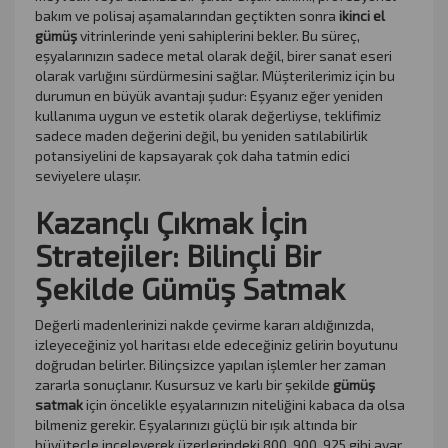
bakım ve polisaj aşamalarından geçtikten sonra
ikinci el
gümüş
vitrinlerinde yeni sahiplerini bekler. Bu süreç,
eşyalarınızın sadece metal olarak değil, birer sanat eseri
olarak varlığını sürdürmesini sağlar. Müşterilerimiz için bu
durumun en büyük avantajı şudur: Eşyanız eğer yeniden
kullanıma uygun ve estetik olarak değerliyse, teklifimiz
sadece maden değerini değil, bu yeniden satılabilirlik
potansiyelini de kapsayarak çok daha tatmin edici
seviyelere ulaşır.
Kazançlı Çıkmak İçin
Stratejiler: Bilinçli Bir
Şekilde Gümüş Satmak
Değerli madenlerinizi nakde çevirme kararı aldığınızda,
izleyeceğiniz yol haritası elde edeceğiniz gelirin boyutunu
doğrudan belirler. Bilinçsizce yapılan işlemler her zaman
zararla sonuçlanır. Kusursuz ve karlı bir şekilde
gümüş
satmak
için öncelikle eşyalarınızın niteliğini kabaca da olsa
bilmeniz gerekir. Eşyalarınızı güçlü bir ışık altında bir
büyüteçle inceleyerek üzerlerindeki 800, 900, 925 gibi ayar