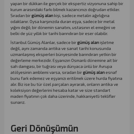
yapan bir dükkan ile gerçek bir ekspertiz vizyonuna sahip bir
kurum arasındaki farkı bilmek kazancınızı doğrudan etkiler.
Sıradan bir
gümüş alan
kişi, sadece metalin ağırlığına
odaklanır. Oysa karşınızda duran eşya, sadece bir metal
yığını değil; bir dönemin sanatını, ustasının el emeğini ve
belki de yüz yıllık bir tarihi barındıran bir eser olabilir.
İstanbul Gümüş Alanlar, sadece bir
gümüş alan
işletme
değil, aynı zamanda antika ve sanat tarihi konusunda
uzmanlaşmış eksperleri bünyesinde barındıran yetkin bir
değerleme merkezidir. Eşyanızın Osmanlı dönemine ait bir
sah damgası, bir tuğrası veya dünyaca ünlü bir Avrupa
atölyesinin amblemi varsa, sıradan bir
gümüş alan
esnaf
bunu fark edemez ve eşyanızı eritilmek üzere hurda fiyatına
alır. Biz ise bu tür özel parçaları ayırarak, onların antika ve
koleksiyon değerlerini hesaba katar ve size standart
maden fiyatının çok daha üzerinde, hakkaniyetli teklifler
sunarız.
Geri Dönüşümün