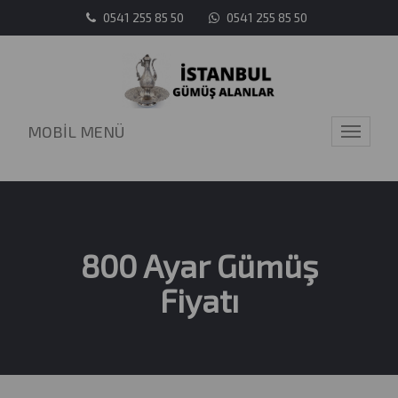
0541 255 85 50
0541 255 85 50
MOBİL MENÜ
Toggle
navigati
800 Ayar Gümüş
Fiyatı