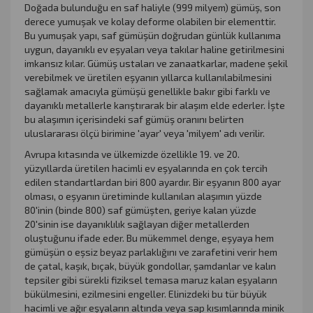
Doğada bulunduğu en saf haliyle (999 milyem) gümüş, son
derece yumuşak ve kolay deforme olabilen bir elementtir.
Bu yumuşak yapı, saf gümüşün doğrudan günlük kullanıma
uygun, dayanıklı ev eşyaları veya takılar haline getirilmesini
imkansız kılar. Gümüş ustaları ve zanaatkarlar, madene şekil
verebilmek ve üretilen eşyanın yıllarca kullanılabilmesini
sağlamak amacıyla gümüşü genellikle bakır gibi farklı ve
dayanıklı metallerle karıştırarak bir alaşım elde ederler. İşte
bu alaşımın içerisindeki saf gümüş oranını belirten
uluslararası ölçü birimine 'ayar' veya 'milyem' adı verilir.
Avrupa kıtasında ve ülkemizde özellikle 19. ve 20.
yüzyıllarda üretilen hacimli ev eşyalarında en çok tercih
edilen standartlardan biri 800 ayardır. Bir eşyanın 800 ayar
olması, o eşyanın üretiminde kullanılan alaşımın yüzde
80'inin (binde 800) saf gümüşten, geriye kalan yüzde
20'sinin ise dayanıklılık sağlayan diğer metallerden
oluştuğunu ifade eder. Bu mükemmel denge, eşyaya hem
gümüşün o eşsiz beyaz parlaklığını ve zarafetini verir hem
de çatal, kaşık, bıçak, büyük gondollar, şamdanlar ve kalın
tepsiler gibi sürekli fiziksel temasa maruz kalan eşyaların
bükülmesini, ezilmesini engeller. Elinizdeki bu tür büyük
hacimli ve ağır eşyaların altında veya sap kısımlarında minik