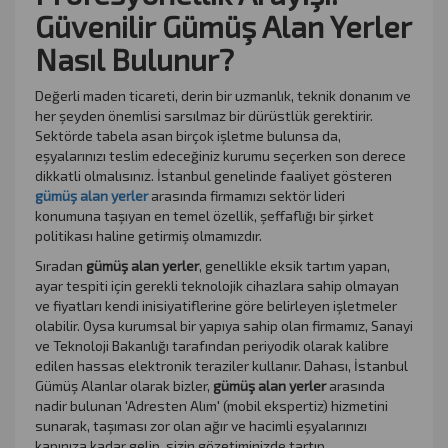
Güvenilir Gümüş Alan Yerler
Nasıl Bulunur?
Değerli maden ticareti, derin bir uzmanlık, teknik donanım ve
her şeyden önemlisi sarsılmaz bir dürüstlük gerektirir.
Sektörde tabela asan birçok işletme bulunsa da,
eşyalarınızı teslim edeceğiniz kurumu seçerken son derece
dikkatli olmalısınız. İstanbul genelinde faaliyet gösteren
gümüş alan yerler
arasında firmamızı sektör lideri
konumuna taşıyan en temel özellik, şeffaflığı bir şirket
politikası haline getirmiş olmamızdır.
Sıradan
gümüş alan yerler
, genellikle eksik tartım yapan,
ayar tespiti için gerekli teknolojik cihazlara sahip olmayan
ve fiyatları kendi inisiyatiflerine göre belirleyen işletmeler
olabilir. Oysa kurumsal bir yapıya sahip olan firmamız, Sanayi
ve Teknoloji Bakanlığı tarafından periyodik olarak kalibre
edilen hassas elektronik teraziler kullanır. Dahası, İstanbul
Gümüş Alanlar olarak bizler,
gümüş alan yerler
arasında
nadir bulunan 'Adresten Alım' (mobil ekspertiz) hizmetini
sunarak, taşıması zor olan ağır ve hacimli eşyalarınızı
kapınıza kadar gelip, sizin gözetiminizde tartıp