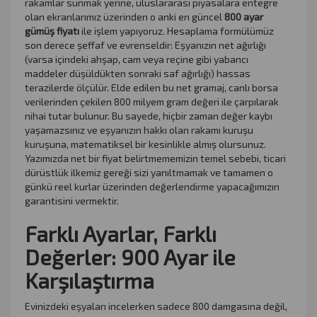
rakamlar sunmak yerine, uluslararası piyasalara entegre
olan ekranlarımız üzerinden o anki en güncel
800 ayar
gümüş fiyatı
ile işlem yapıyoruz. Hesaplama formülümüz
son derece şeffaf ve evrenseldir: Eşyanızın net ağırlığı
(varsa içindeki ahşap, cam veya reçine gibi yabancı
maddeler düşüldükten sonraki saf ağırlığı) hassas
terazilerde ölçülür. Elde edilen bu net gramaj, canlı borsa
verilerinden çekilen 800 milyem gram değeri ile çarpılarak
nihai tutar bulunur. Bu sayede, hiçbir zaman değer kaybı
yaşamazsınız ve eşyanızın hakkı olan rakamı kuruşu
kuruşuna, matematiksel bir kesinlikle almış olursunuz.
Yazımızda net bir fiyat belirtmememizin temel sebebi, ticari
dürüstlük ilkemiz gereği sizi yanıltmamak ve tamamen o
günkü reel kurlar üzerinden değerlendirme yapacağımızın
garantisini vermektir.
Farklı Ayarlar, Farklı
Değerler: 900 Ayar ile
Karşılaştırma
Evinizdeki eşyaları incelerken sadece 800 damgasına değil,