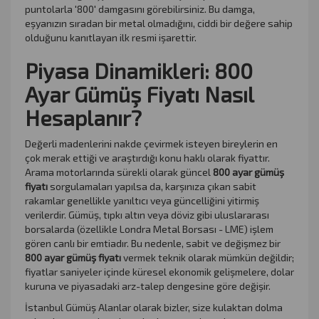
puntolarla '800' damgasını görebilirsiniz. Bu damga,
eşyanızın sıradan bir metal olmadığını, ciddi bir değere sahip
olduğunu kanıtlayan ilk resmi işarettir.
Piyasa Dinamikleri: 800
Ayar Gümüş Fiyatı Nasıl
Hesaplanır?
Değerli madenlerini nakde çevirmek isteyen bireylerin en
çok merak ettiği ve araştırdığı konu haklı olarak fiyattır.
Arama motorlarında sürekli olarak güncel
800 ayar gümüş
fiyatı
sorgulamaları yapılsa da, karşınıza çıkan sabit
rakamlar genellikle yanıltıcı veya güncelliğini yitirmiş
verilerdir. Gümüş, tıpkı altın veya döviz gibi uluslararası
borsalarda (özellikle Londra Metal Borsası - LME) işlem
gören canlı bir emtiadır. Bu nedenle, sabit ve değişmez bir
800 ayar gümüş fiyatı
vermek teknik olarak mümkün değildir;
fiyatlar saniyeler içinde küresel ekonomik gelişmelere, dolar
kuruna ve piyasadaki arz-talep dengesine göre değişir.
İstanbul Gümüş Alanlar olarak bizler, size kulaktan dolma