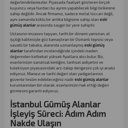
değerlendirilemezler. Piyasada faaliyet gösteren birçok
kuyumcu veya hurdacı bu ayrımı yapabilecek bilgi birikimine
sahip değildir. Ancak firmamız, sadece metal tüccarı değil,
aynı zamanda köklü bir antika bilgisine sahip olan
eski
gümüş alanlar
arasında saygın bir yere sahiptir.
Ustasının imzasını taşıyan, tarihi bir dönemi yansıtan, el
işçiliği kalitesiyle göz kamaştıran bir Osmanlı tepsisi veya
savatlı bir tabaka, alanında uzmanlaşmış
eski gümüş
alanlar
tarafından incelendiğinde içindeki maden
değerinden katbekat yüksek fiyatlara alıcı bulur. Biz,
eserlerinizin sanatsal kimliğini, tarihsel aidiyetini ve
koleksiyon piyasasındaki arz-talep dengesini çok iyi analiz
ediyoruz. Manevi ve tarihi değeri olan yadigarlarınızı
güvenle teslim edebileceğiniz nadir
eski gümüş alanlar
kurumlarından biri olarak, eserlerinizin hak ettiği değeri
görmesini garanti ediyoruz.
İstanbul Gümüş Alanlar
İşleyiş Süreci: Adım Adım
Nakde Ulaşın