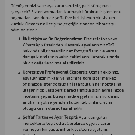
Gümüşlerinizi satmaya karar verdiniz, peki süreç nasıl
işleyecek? Sizleri yormadan, karmaşık bürokratik işlemlerle
boğmadan, son derece şeffaf ve hızlı işleyen bir sistem
kurduk. Firmamızla iletişime geçtiğiniz andan itibaren şu
adımlar izlenir:
İlk İletişim ve Ön Değerlendirme:
Bize telefon veya
WhatsApp üzerinden ulaşarak eşyalarınızın türü
hakkında bilgi verebilir, net fotoğraflarını ve varsa
damga kısımlarının yakın çekimlerini ileterek anında
bir ön değerlendirme alabilirsiniz.
Ücretsiz ve Profesyonel Ekspertiz:
Uzman ekibimiz,
eşyalarınızın miktar ve hacmine göre ister merkez
ofisimizde ister doğrudan İstanbul'un her noktasına
ulaşan mobil ekspertiz araçlarımızla sizin adresinizde
inceleme yapar. Bu aşamada eşyalarınızın hurda mı,
antika mı yoksa yeniden kullanılabilir ikinci el mi
olduğu kesin olarak tasnif edilir.
Şeffaf Tartım ve Ayar Tespiti:
Ayar damgaları
merceklerle teyit edilir. Gerekirse eşyaya zarar
vermeyen kimyasal mihenk testleri uygulanır.