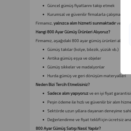
Güncel gümüş fiyatlarını takip etmek
Kurumsal ve güvenilir firmalarla çalışmak
Firmamız,
yalnızca alım hizmeti sunmaktadır
ve her t
Hangi 800 Ayar Gümüş Ürünleri Alıyoruz?
Firmamız, aşağıdaki 800 ayar gümüş ürünleri alım y
Gümüş takılar (kolye, bilezik, yüzük vb.)
Antika gümüş eşya ve objeler
Gümüş sikkeler ve madalyonlar
Hurda gümüş ve geri dönüşüm materyalleri
Neden Bizi Tercih Etmelisiniz?
Sadece alım yapıyoruz
ve en iyi fiyat garantis
Peşin ödeme ile hızlı ve güvenilir bir alım hizm
Sektörde uzun yıllara dayanan deneyime sahi
Değerlendirme ve fiyat teklifi için ücretsiz an
800 Ayar Gümüş Satışı Nasıl Yapılır?