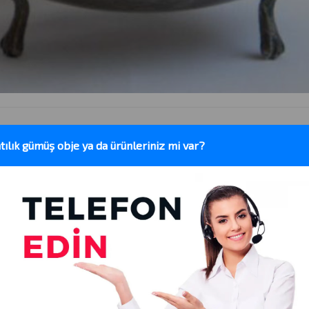
tılık gümüş obje ya da ürünleriniz mi var?
takı, ev eşyalıarı, sikkeler ve sanat eserlerinde kullanılan bir metal ala
adır.
Sadece alım hizmeti sunduğumuzu önemle vurgulamak isteriz.
mıdır ve genellikle takı, mutfak eşyalıarı, antika objeler ve dekoratif ü
mde de çok fazla talep görmektedir.
?
 önemli unsurlar: