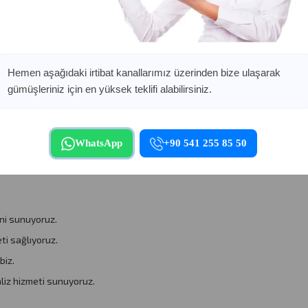
ürlü 800 ayar gümüş eşyanızın değerinde alımını gerçekleştirir.
Hemen aşağıdaki irtibat kanallarımız üzerinden bize ulaşarak
gümüşleriniz için en yüksek teklifi alabilirsiniz.
apmaktadır:
WhatsApp
+90 541 255 85 50
ini sunuyoruz.
eti sağlıyoruz.
biz.
aliz hizmeti sunuyoruz.