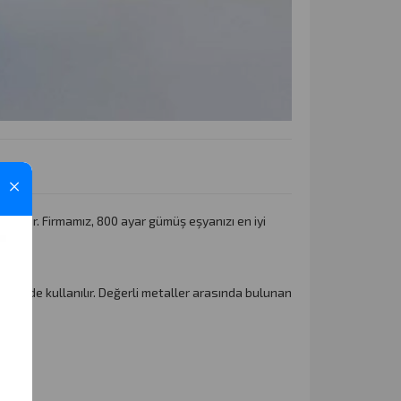
×
şımıdır. Firmamız, 800 ayar gümüş eşyanızı en iyi
rünlerde kullanılır. Değerli metaller arasında bulunan